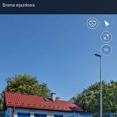
Brama wjazdowa
SD
https://pwikolkusz.wkraj.pl
Mapa serwisu