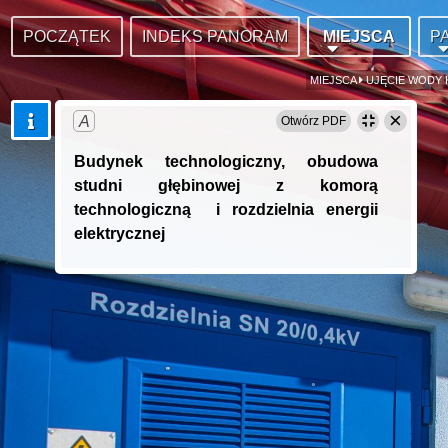
POCZĄTEK
INDEKS PANORAM
MIEJSCA
P
MIEJSCA
UJĘCIE WODY
×
A
Otwórz PDF
Budynek technologiczny, obudowa
studni głębinowej z komorą
technologiczną i rozdzielnia energii
elektrycznej