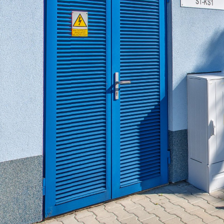
https://pwikolkusz.wkraj.pl
Mapa serwisu