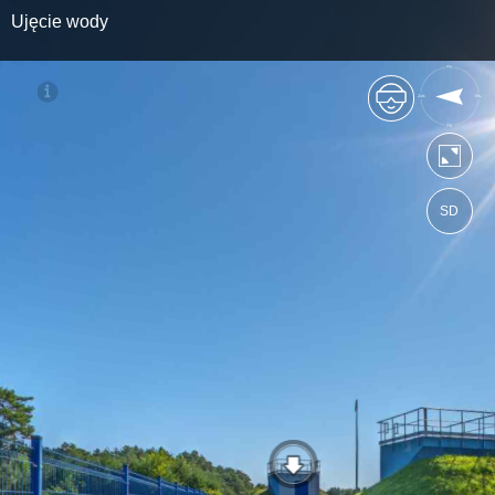
Ujęcie wody
SD
https://pwikolkusz.wkraj.pl
Mapa serwisu