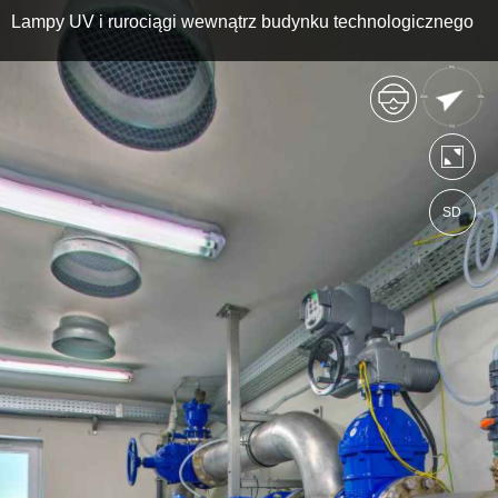
Lampy UV i rurociągi wewnątrz budynku technologicznego
SD
https://pwikolkusz.wkraj.pl
Mapa serwisu