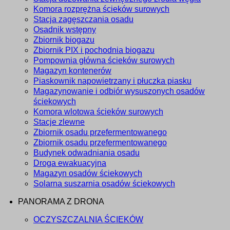
Komora rozprężna ścieków surowych
Stacja zagęszczania osadu
Osadnik wstępny
Zbiornik biogazu
Zbiornik PIX i pochodnia biogazu
Pompownia główna ścieków surowych
Magazyn kontenerów
Piaskownik napowietrzany i płuczka piasku
Magazynowanie i odbiór wysuszonych osadów
ściekowych
Komora wlotowa ścieków surowych
Stacje zlewne
Zbiornik osadu przefermentowanego
Zbiornik osadu przefermentowanego
Budynek odwadniania osadu
Droga ewakuacyjna
Magazyn osadów ściekowych
Solarna suszarnia osadów ściekowych
PANORAMA Z DRONA
OCZYSZCZALNIA ŚCIEKÓW