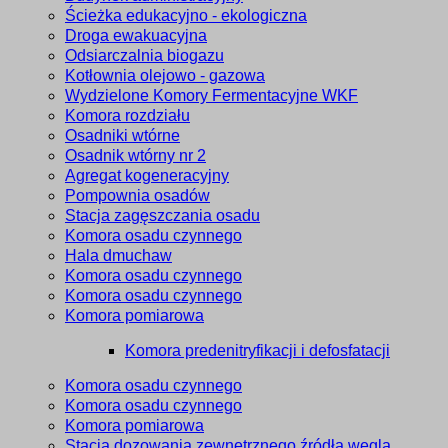
Ścieżka edukacyjno - ekologiczna
Droga ewakuacyjna
Odsiarczalnia biogazu
Kotłownia olejowo - gazowa
Wydzielone Komory Fermentacyjne WKF
Komora rozdziału
Osadniki wtórne
Osadnik wtórny nr 2
Agregat kogeneracyjny
Pompownia osadów
Stacja zagęszczania osadu
Komora osadu czynnego
Hala dmuchaw
Komora osadu czynnego
Komora osadu czynnego
Komora pomiarowa
Komora predenitryfikacji i defosfatacji
Komora osadu czynnego
Komora osadu czynnego
Komora pomiarowa
Stacja dozowania zewnętrznego źródła węgla