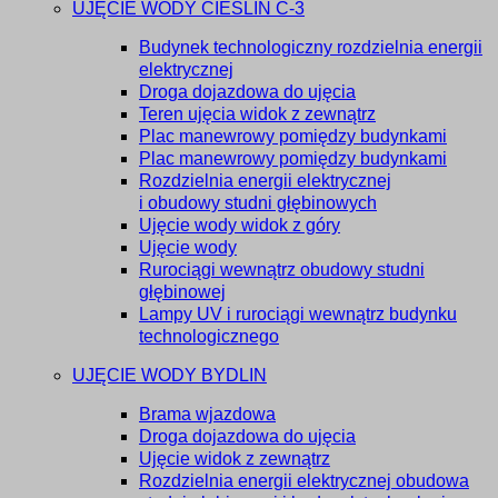
UJĘCIE WODY CIEŚLIN C-3
Budynek technologiczny rozdzielnia energii
elektrycznej
Droga dojazdowa do ujęcia
Teren ujęcia widok z zewnątrz
Plac manewrowy pomiędzy budynkami
Plac manewrowy pomiędzy budynkami
Rozdzielnia energii elektrycznej
i obudowy studni głębinowych
Ujęcie wody widok z góry
Ujęcie wody
Rurociągi wewnątrz obudowy studni
głębinowej
Lampy UV i rurociągi wewnątrz budynku
technologicznego
UJĘCIE WODY BYDLIN
Brama wjazdowa
Droga dojazdowa do ujęcia
Ujęcie widok z zewnątrz
Rozdzielnia energii elektrycznej obudowa