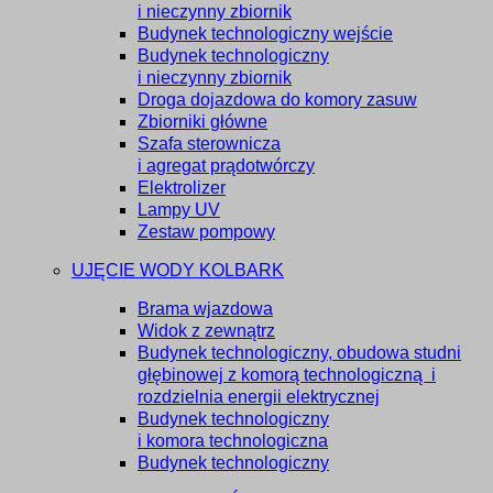
i nieczynny zbiornik
Budynek technologiczny wejście
Budynek technologiczny
i nieczynny zbiornik
Droga dojazdowa do komory zasuw
Zbiorniki główne
Szafa sterownicza
i agregat prądotwórczy
Elektrolizer
Lampy UV
Zestaw pompowy
UJĘCIE WODY KOLBARK
Brama wjazdowa
Widok z zewnątrz
Budynek technologiczny, obudowa studni
głębinowej z komorą technologiczną i
rozdzielnia energii elektrycznej
Budynek technologiczny
i komora technologiczna
Budynek technologiczny