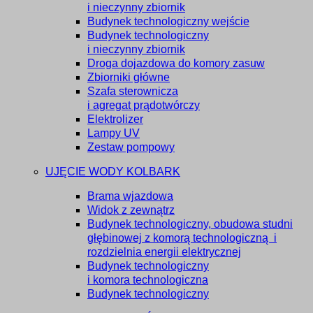
i nieczynny zbiornik
Budynek technologiczny wejście
Budynek technologiczny
i nieczynny zbiornik
Droga dojazdowa do komory zasuw
Zbiorniki główne
Szafa sterownicza
i agregat prądotwórczy
Elektrolizer
Lampy UV
Zestaw pompowy
UJĘCIE WODY KOLBARK
Brama wjazdowa
Widok z zewnątrz
Budynek technologiczny, obudowa studni
głębinowej z komorą technologiczną i
rozdzielnia energii elektrycznej
Budynek technologiczny
i komora technologiczna
Budynek technologiczny