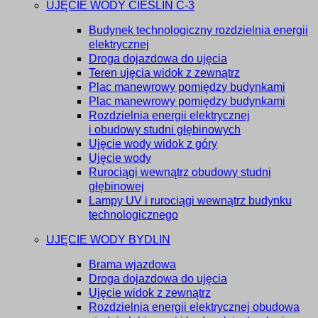
UJĘCIE WODY CIEŚLIN C-3
Budynek technologiczny rozdzielnia energii
elektrycznej
Droga dojazdowa do ujęcia
Teren ujęcia widok z zewnątrz
Plac manewrowy pomiędzy budynkami
Plac manewrowy pomiędzy budynkami
Rozdzielnia energii elektrycznej
i obudowy studni głębinowych
Ujęcie wody widok z góry
Ujęcie wody
Rurociągi wewnątrz obudowy studni
głębinowej
Lampy UV i rurociągi wewnątrz budynku
technologicznego
UJĘCIE WODY BYDLIN
Brama wjazdowa
Droga dojazdowa do ujęcia
Ujęcie widok z zewnątrz
Rozdzielnia energii elektrycznej obudowa