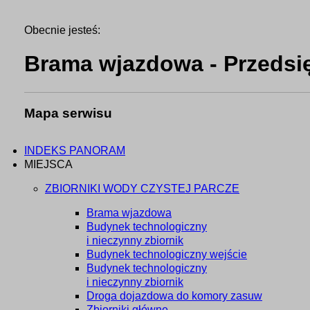
Obecnie jesteś:
Brama wjazdowa - Przedsię
Mapa serwisu
INDEKS PANORAM
MIEJSCA
ZBIORNIKI WODY CZYSTEJ PARCZE
Brama wjazdowa
Budynek technologiczny
i nieczynny zbiornik
Budynek technologiczny wejście
Budynek technologiczny
i nieczynny zbiornik
Droga dojazdowa do komory zasuw
Zbiorniki główne