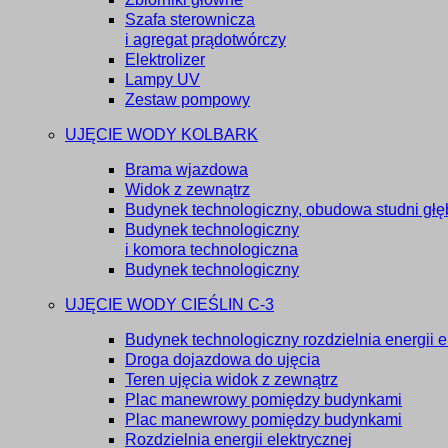
Szafa sterownicza
i agregat prądotwórczy
Elektrolizer
Lampy UV
Zestaw pompowy
UJĘCIE WODY KOLBARK
Brama wjazdowa
Widok z zewnątrz
Budynek technologiczny, obudowa studni głęb
Budynek technologiczny
i komora technologiczna
Budynek technologiczny
UJĘCIE WODY CIEŚLIN C-3
Budynek technologiczny rozdzielnia energii e
Droga dojazdowa do ujęcia
Teren ujęcia widok z zewnątrz
Plac manewrowy pomiędzy budynkami
Plac manewrowy pomiędzy budynkami
Rozdzielnia energii elektrycznej