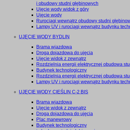
i obudowy studni głębinowych
Ujęcie wody widok z góry
Ujęcie wody
Rurociągi wewnątrz obudowy studni głębino
Lampy UV i rurociągi wewnątrz budynku tec
UJĘCIE WODY BYDLIN
Brama wjazdowa
Droga dojazdowa do ujęcia
Ujęcie widok z zewnątrz
Rozdzielnia energii elektrycznej obudowa st
Budynek technologiczny
Rozdzielnia energii elektrycznej obudowa st
Lampy UV i rurociągi wewnątrz budynku tec
UJĘCIE WODY CIEŚLIN C-2 BIS
Brama wjazdowa
Ujęcie widok z zewnątrz
Droga dojazdowa do ujęcia
Plac manewrowy
Budynek technologiczny