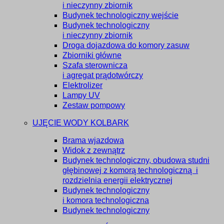
i nieczynny zbiornik
Budynek technologiczny wejście
Budynek technologiczny
i nieczynny zbiornik
Droga dojazdowa do komory zasuw
Zbiorniki główne
Szafa sterownicza
i agregat prądotwórczy
Elektrolizer
Lampy UV
Zestaw pompowy
UJĘCIE WODY KOLBARK
Brama wjazdowa
Widok z zewnątrz
Budynek technologiczny, obudowa studni
głębinowej z komorą technologiczną i
rozdzielnia energii elektrycznej
Budynek technologiczny
i komora technologiczna
Budynek technologiczny