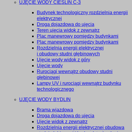
UJĘCIE WODY CIEŚLIN C-3
Budynek technologiczny rozdzielnia energii
elektrycznej
Droga dojazdowa do ujęcia
Teren ujęcia widok z zewnątrz
Plac manewrowy pomiędzy budynkami
Plac manewrowy pomiędzy budynkami
Rozdzielnia energii elektrycznej
i obudowy studni głębinowych
Ujęcie wody widok z góry
Ujęcie wody
Rurociągi wewnątrz obudowy studni
głębinowej
Lampy UV i rurociągi wewnątrz budynku
technologicznego
UJĘCIE WODY BYDLIN
Brama wjazdowa
Droga dojazdowa do ujęcia
Ujęcie widok z zewnątrz
Rozdzielnia energii elektrycznej obudowa